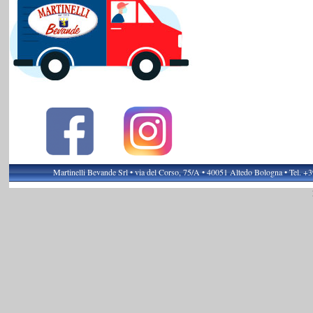
Martinelli Bevande Srl • via del Corso, 75/A • 40051 Altedo Bologna • Tel. 