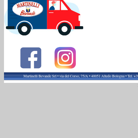
Martinelli Bevande Srl • via del Corso, 75/A • 40051 Altedo Bologna • Tel. 