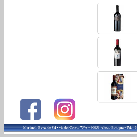
Martinelli Bevande Srl • via del Corso, 75/A • 40051 Altedo Bologna • Tel. 