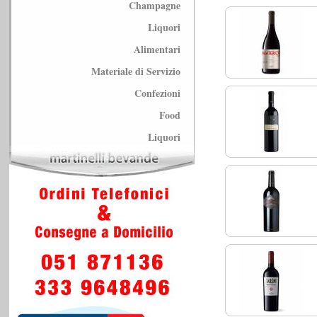
Champagne
Liquori
Alimentari
Materiale di Servizio
Confezioni
Food
Liquori