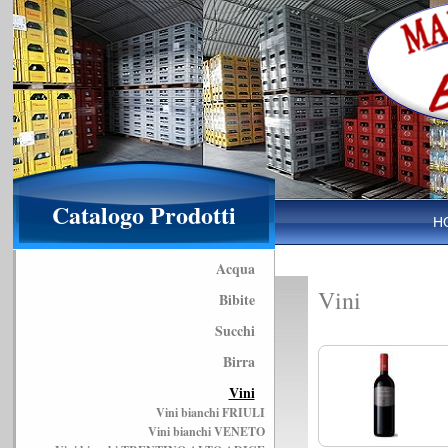
Catalogo Prodotti
H
Acqua
Vini
Bibite
Succhi
Birra
Vini
Vini bianchi FRIULI
Vini bianchi VENETO