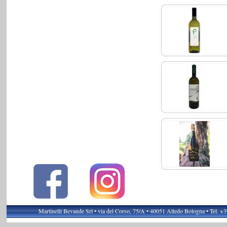
Martinelli Bevande Srl • via del Corso, 75/A • 40051 Altedo Bologna • Tel. 